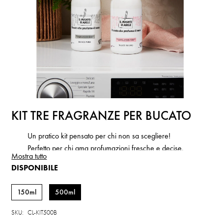
KIT TRE FRAGRANZE PER BUCATO
Un pratico kit pensato per chi non sa scegliere!
Perfetto per chi ama profumazioni fresche e decise.
Mostra tutto
DISPONIBILE
100% Vegano
Cruelty free, non testato sugli animali
150ml
500ml
Essenze premium, profumo intenso per giorni
SKU
CL-KIT500B