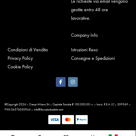
Le richieste via email vengono
gestite entro 48 ore
lavorative.
Company Info
Condizioni di Vendita
Istruzioni Reso
Privacy Policy
Consegne e Spedizioni
Cookie Policy
©Copyright 2026 – Crespi Milano Srl – Capitale Sociale € 100.000,00 i.v. – Iscriz. R.E.A. LC – 309569 –
P.IVA 06576050964 – info@ilbucatodiadele.com