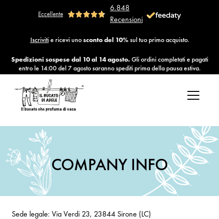
6.848
Eccellente
Recensioni
Iscriviti
e ricevi uno
sconto del 10%
sul tuo primo acquisto.
Spedizioni sospese dal 10 al 14 agosto.
Gli ordini completati e pagati
entro le 14:00 del 7 agosto saranno spediti prima della pausa estiva.
Salta
al
contenuto
COMPANY INFO
Sede legale: Via Verdi 23, 23844 Sirone (LC)