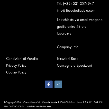
Tel.
(+39) 031 3574947
info@ilbucatodiadele.com
Le richieste via email vengono
gestite entro 48 ore
lavorative.
Company Info
Condizioni di Vendita
Istruzioni Reso
Privacy Policy
Consegne e Spedizioni
Cookie Policy
©Copyright 2026 – Crespi Milano Srl – Capitale Sociale € 100.000,00 i.v. – Iscriz. R.E.A. LC – 309569 –
P.IVA 06576050964 – info@ilbucatodiadele.com